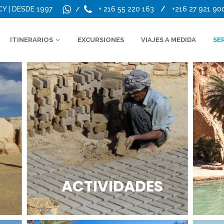
CY | DESDE 1997
+ 216 55 220 163
/
+216 27 921 90
/
ITINERARIOS
EXCURSIONES
VIAJES A MEDIDA
SE
ACTIVIDADES